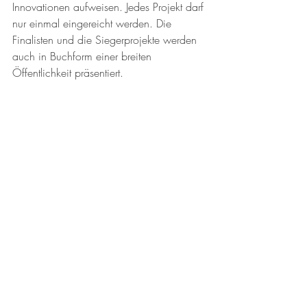
Innovationen aufweisen. Jedes Projekt darf 
nur einmal eingereicht werden. Die 
Finalisten und die Siegerprojekte werden 
auch in Buchform einer breiten 
Öffentlichkeit präsentiert.
Die Teilnahmegebühr für 
Projekteinreichungen beträgt regulär € 
600 zzgl. USt., für FIABCI und ÖVI 
Mitglieder € 400 zzgl. USt. Alle 
wichtigen Informationen für den 
Wettbewerb sind auf 
https://www.fiabciprixaustria.at/teilnahm
e
 abrufbar. 
Prominente Unterstützung findet der 
FIABCI Prix d’Excellence Austria 2020 
durch großartige 
Sponsoren
 wie 
IMMOunited, Erste Bank, NIBRA 