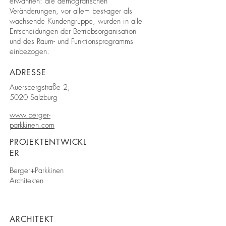
erwähnen: die demografischen
Veränderungen, vor allem best-ager als
wachsende Kundengruppe, wurden in alle
Entscheidungen der Betriebsorganisation
und des Raum- und Funktionsprogramms
einbezogen.
ADRESSE
Auerspergstraße 2,
5020 Salzburg
www.berger-
parkkinen.com
PROJEKTENTWICKL
ER
Berger+Parkkinen
Architekten
ARCHITEKT