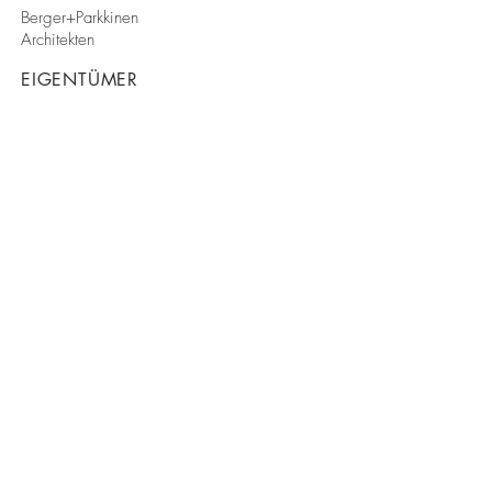
Berger+Parkkinen
Architekten
EIGENTÜMER
Stadtgemeinde
Salzburg
FERTIGSTELLUNG
2019
Kontakt
Datenschutz
Impressum
Follow us
Kategorie-Sponsoren