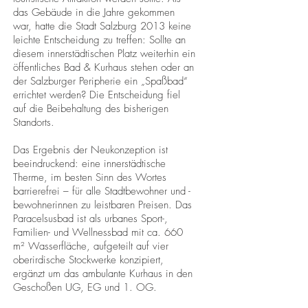
das Gebäude in die Jahre gekommen
war, hatte die Stadt Salzburg 2013 keine
leichte Entscheidung zu treffen: Sollte an
diesem innerstädtischen Platz weiterhin ein
öffentliches Bad & Kurhaus stehen oder an
der Salzburger Peripherie ein „Spaßbad“
errichtet werden? Die Entscheidung fiel
auf die Beibehaltung des bisherigen
Standorts.
Das Ergebnis der Neukonzeption ist
beeindruckend: eine innerstädtische
Therme, im besten Sinn des Wortes
barrierefrei – für alle Stadtbewohner und -
bewohnerinnen zu leistbaren Preisen. Das
Paracelsusbad ist als urbanes Sport-,
Familien- und Wellnessbad mit ca. 660
m² Wasserfläche, aufgeteilt auf vier
oberirdische Stockwerke konzipiert,
ergänzt um das ambulante Kurhaus in den
Geschoßen UG, EG und 1. OG.