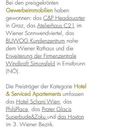
Bei den preisgekrönten
Gewerbeimmobilien
haben
gewonnen: das
C&P Headquarter
in Graz, das
Atelierhaus C21
im
Wiener Sonnwendviertel, das
BUWOG Kundenzentrum
nahe
dem Wiener Rathaus und die
Erweiterung der Firmenzentrale
Windkraft Simonsfeld
in Ernstbrunn
(NÖ).
Die Preisträger der Kategorie
Hotel
& Serviced Apartements
umfassen
das
Hotel Schani Wien
, das
PhilsPlace
, das
Prater Glacis
Superbude&Zoku
​und
das Hoxton
im 3. Wiener Bezirk.