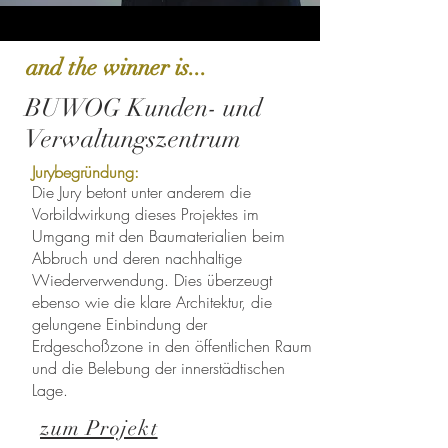
and the winner is...
BUWOG Kunden- und
Verwaltungszentrum
Jurybegründung:
Die Jury betont unter anderem die
Vorbildwirkung dieses Projektes im
Umgang mit den Baumaterialien beim
Abbruch und deren nachhaltige
Wiederverwendung. Dies überzeugt
ebenso wie die klare Architektur, die
gelungene Einbindung der
Erdgeschoßzone in den öffentlichen Raum
und die Belebung der innerstädtischen
Lage.
zum Projekt