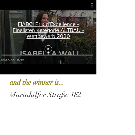
FIABCI Prix d'Excellence -
Finalisten Kategorie ALTBAU -
Wettbewerb 2020
and the winner is...
Mariahilfer Straße 182
Jurybegründung:
Das Siegerprojekt zeigt auf beeindruckende
Weise wie ein stark beschädigtes
Wohnhaus wiederaufgebaut wurde. Vom
innovativen Umgang mit einer gegliederten