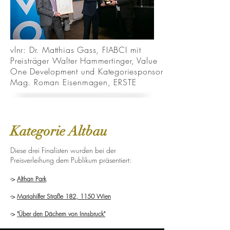
vlnr: Dr. Matthias Gass, FIABCI mit
Preisträger Walter Hammertinger, Value
One Development und Kategoriesponsor
Mag. Roman Eisenmagen, ERSTE
Kategorie Altbau
Diese drei Finalisten wurden bei der
Preisverleihung dem Publikum präsentiert:
->
Althan Park
->
Mariahilfer Straße 182, 1150 Wien
->
"Über den Dächern von Innsbruck"