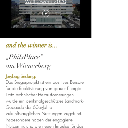
Wettbewerb 2020
and the winner is...
„PhilsPlace“
am Wienerberg
Jurybegründung:
Das Siegerprojekt ist ein positives Beispiel
für die Reaktivierung von grauer Energie.
Trotz technischer Herausforderungen
wurde ein denkmalgeschütztes Landmark-
Gebäude der 60er-Jahre
zukunftstauglichen Nutzungen zugeführt.
Insbesondere haben der engagierte
Nutzermix und die neuen Impulse für das