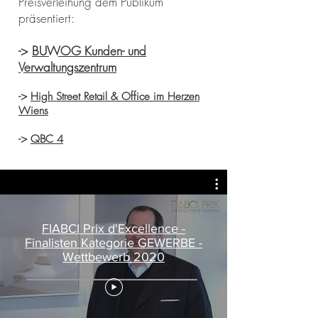
Preisverleihung dem Publikum
präsentiert:
->
BUWOG Kunden- und
Verwaltungszentrum
->
High Street Retail & Office im Herzen
Wiens
->
QBC 4
FIABCI Prix d'Excellence -
Finalisten Kategorie GEWERBE -
Wettbewerb 2020