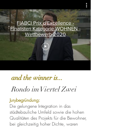
FIABCI Prix d'Excellence -
Finalisten Kategorie WOHNEN -
Wettbewerb 2020
and the winner is...
Rondo im Viertel Zwei
Jurybegründung:
Die gelungene Integration in das
städtebauliche Umfeld sowie die hohen
Qualitäten des Projekts für die Bewohner,
bei gleichzeitig hoher Dichte, waren