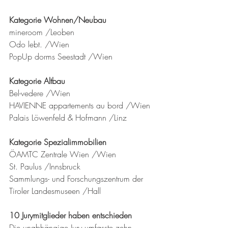
Kategorie Wohnen/Neubau
mineroom /Leoben     
Odo lebt. /Wien   
PopUp dorms Seestadt /Wien    
Kategorie Altbau
Bel-vedere /Wien
HAVIENNE appartements au bord /Wien
Palais Löwenfeld & Hofmann /Linz
Kategorie Spezialimmobilien
ÖAMTC Zentrale Wien /Wien
St. Paulus /Innsbruck
Sammlungs- und Forschungszentrum der 
Tiroler Landesmuseen /Hall
10 Jurymitglieder haben entschieden
Die unabhängige Jury umfasste zehn 