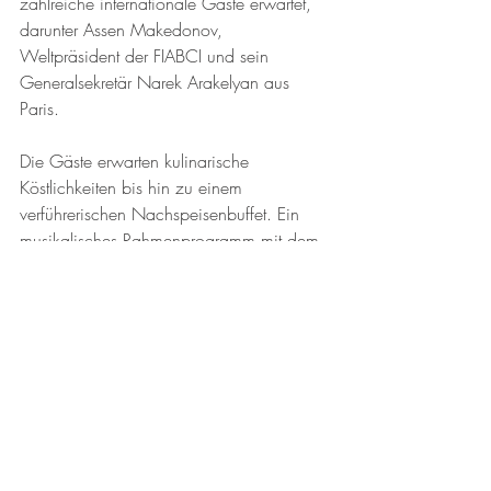
zahlreiche internationale Gäste erwartet, 
darunter Assen Makedonov, 
Weltpräsident der FIABCI und sein 
Generalsekretär Narek Arakelyan aus 
Paris.
Die Gäste erwarten kulinarische 
Köstlichkeiten bis hin zu einem 
verführerischen Nachspeisenbuffet. Ein 
musikalisches Rahmenprogramm mit dem 
AUREUM Saxophon Quartett sowie After-
Show-Cocktails runden den Galaabend 
ab.
Seit 25 Jahren ein 
internationaler 
Immobilienpreis mit 
Reputation