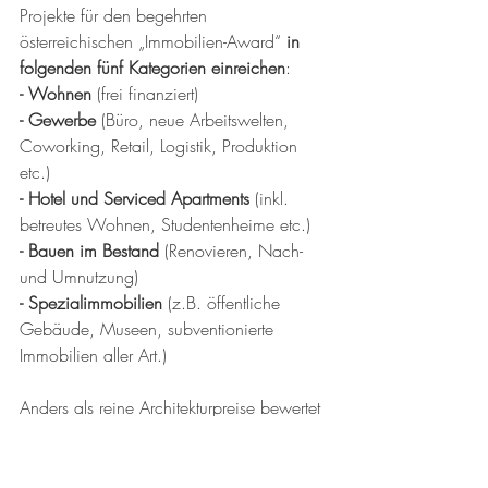
Projekte für den begehrten 
österreichischen „Immobilien-Award“ 
in 
folgenden fünf Kategorien
einreichen
:
- Wohnen
 (frei finanziert)
- Gewerbe
 (Büro, neue Arbeitswelten, 
Coworking, Retail, Logistik, Produktion 
etc.)
- Hotel und Serviced Apartments 
(inkl. 
betreutes Wohnen, Studentenheime etc.)
- Bauen im Bestand 
(Renovieren, Nach- 
und Umnutzung)
- Spezialimmobilien
 (z.B. öffentliche 
Gebäude, Museen, subventionierte 
Immobilien aller Art.)
Anders als reine Architekturpreise bewertet 
dieser international etablierte Award 
Projekte in ihrem gesamten 
wirtschaftlichen und gesellschaftlichen 