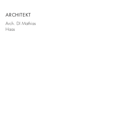
ARCHITEKT
Arch. DI Mathias
Haas
EIGENTÜMER
B+R Industrial
Automation GmbH
FERTIGSTELLUNG
2021
Kontakt
Datenschutz
Impressum
Follow us